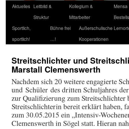
Aktuelles
Leitbild &
Kollegium &
Mensa
Struktur
Mitarbeiter
Bestell
Sportlich,
Bühne frei
Außerschulische Lernort
sportlich!
…!
Kooperationen
Streitschlichter und Streitsch
Marstall Clemenswerth
Nachdem sich 20 weitere engagierte Sc
und Schüler des dritten Schuljahres d
zur Qualifizierung zum Streitschlichter 
Streitschlichterin bereit erklärt haben, 
zum 30.05.2015 ein „Intensiv-Wochene
Clemenswerth in Sögel statt. Hieran nah