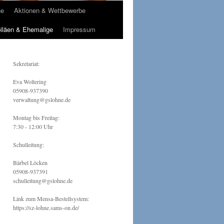
ne
Aktionen & Wettbewerbe
iläen & Ehemalige
Impressum
Sekretariat:
Eva Woltering
05908-937390
verwaltung@gslohne.de
Montag bis Freitag:
7:30 - 12:00 Uhr
Schulleitung:
Bärbel Löcken
05908-937391
schulleitung@gslohne.de
Link zum Mensa-Bestellsystem:
https://sz-lohne.sams-on.de/