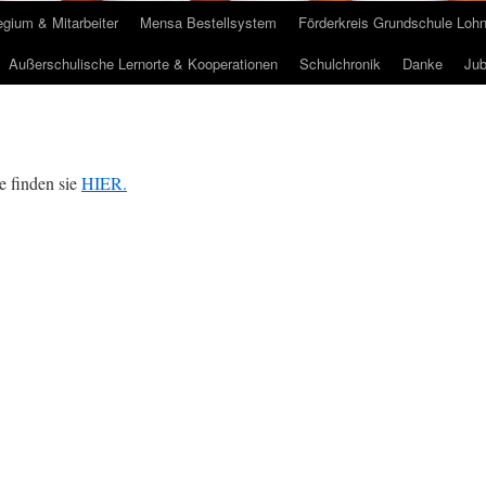
egium & Mitarbeiter
Mensa Bestellsystem
Förderkreis Grundschule Loh
Außerschulische Lernorte & Kooperationen
Schulchronik
Danke
Jub
e finden sie
HIER.