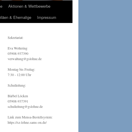
ne
Aktionen & Wettbewerbe
iläen & Ehemalige
Impressum
Sekretariat:
Eva Woltering
05908-937390
verwaltung@gslohne.de
Montag bis Freitag:
7:30 - 12:00 Uhr
Schulleitung:
Bärbel Löcken
05908-937391
schulleitung@gslohne.de
Link zum Mensa-Bestellsystem:
https://sz-lohne.sams-on.de/