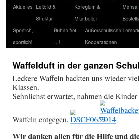
Aktuelles
Leitbild &
Kollegium &
Mensa
Struktur
Mitarbeiter
Bestell
Sportlich,
Bühne frei
Außerschulische Lernort
sportlich!
…!
Kooperationen
Waffelduft in der ganzen Schu
Leckere Waffeln backten uns wieder viele
Klassen.
Sehnlichst erwartet, nahmen die Kinder
Waffeln entgegen.
Wir danken allen für die Hilfe und di