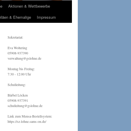
ne
Aktionen & Wettbewerbe
iläen & Ehemalige
Impressum
Sekretariat:
Eva Woltering
05908-937390
verwaltung@gslohne.de
Montag bis Freitag:
7:30 - 12:00 Uhr
Schulleitung:
Bärbel Löcken
05908-937391
schulleitung@gslohne.de
Link zum Mensa-Bestellsystem:
https://sz-lohne.sams-on.de/