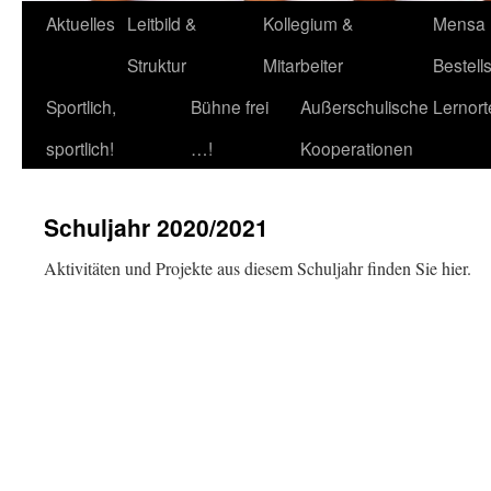
Aktuelles
Leitbild &
Kollegium &
Mensa
Struktur
Mitarbeiter
Bestell
Sportlich,
Bühne frei
Außerschulische Lernort
sportlich!
…!
Kooperationen
Schuljahr 2020/2021
Aktivitäten und Projekte aus diesem Schuljahr finden Sie hier.