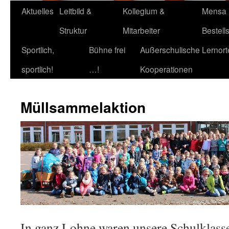
Aktuelles
Leitbild &
Kollegium &
Mensa
Struktur
Mitarbeiter
Bestell
Sportlich,
Bühne frei
Außerschulische Lernort
sportlich!
…!
Kooperationen
Müllsammelaktion
In ganz Lohne waren unsere Schulklass