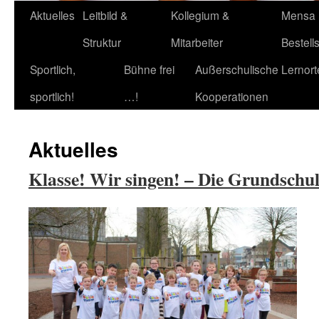
Aktuelles
Leitbild &
Kollegium &
Mensa
Struktur
Mitarbeiter
Bestell
Sportlich,
Bühne frei
Außerschulische Lernort
sportlich!
…!
Kooperationen
Aktuelles
Klasse! Wir singen! – Die Grundschu